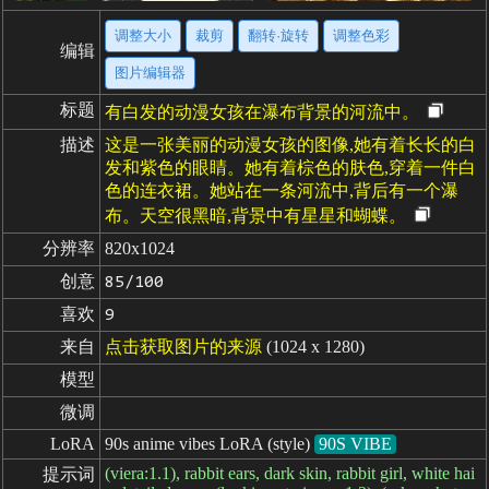
调整大小
裁剪
翻转·旋转
调整色彩
编辑
图片编辑器
标题
有白发的动漫女孩在瀑布背景的河流中。
描述
这是一张美丽的动漫女孩的图像,她有着长长的白
发和紫色的眼睛。她有着棕色的肤色,穿着一件白
色的连衣裙。她站在一条河流中,背后有一个瀑
布。天空很黑暗,背景中有星星和蝴蝶。
分辨率
820x1024
创意
85/100
喜欢
9
来自
点击获取图片的来源
(1024 x 1280)
模型
微调
LoRA
90s anime vibes LoRA (style)
90S VIBE
(viera:1.1), rabbit ears, dark skin, rabbit girl, white hai
提示词