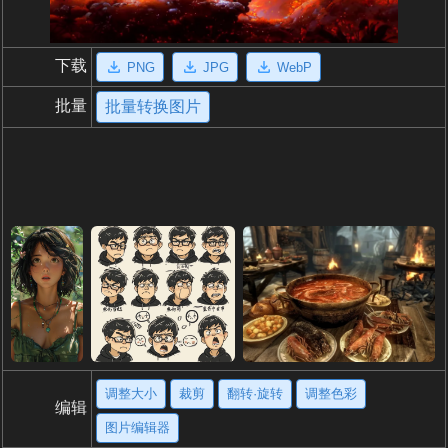
下载
PNG
JPG
WebP
批量
批量转换图片
调整大小
裁剪
翻转·旋转
调整色彩
编辑
图片编辑器