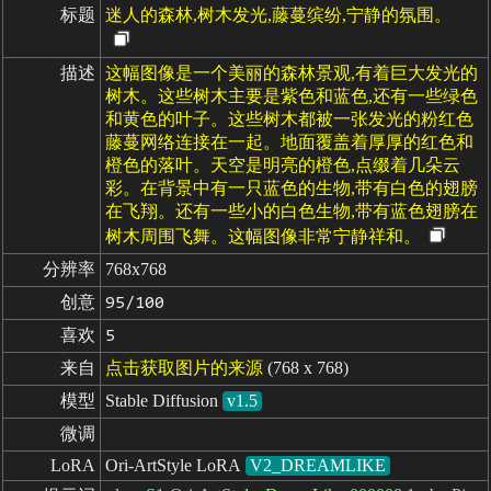
标题
迷人的森林,树木发光,藤蔓缤纷,宁静的氛围。
描述
这幅图像是一个美丽的森林景观,有着巨大发光的
树木。这些树木主要是紫色和蓝色,还有一些绿色
和黄色的叶子。这些树木都被一张发光的粉红色
藤蔓网络连接在一起。地面覆盖着厚厚的红色和
橙色的落叶。天空是明亮的橙色,点缀着几朵云
彩。在背景中有一只蓝色的生物,带有白色的翅膀
在飞翔。还有一些小的白色生物,带有蓝色翅膀在
树木周围飞舞。这幅图像非常宁静祥和。
分辨率
768x768
创意
95/100
喜欢
5
来自
点击获取图片的来源
(768 x 768)
模型
Stable Diffusion
v1.5
微调
LoRA
Ori-ArtStyle LoRA
V2_DREAMLIKE