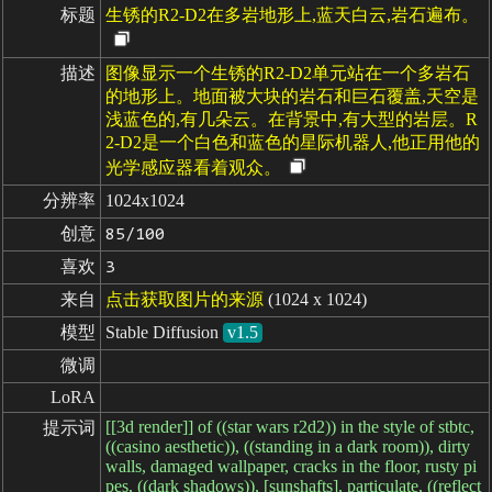
标题
生锈的R2-D2在多岩地形上,蓝天白云,岩石遍布。
描述
图像显示一个生锈的R2-D2单元站在一个多岩石
的地形上。地面被大块的岩石和巨石覆盖,天空是
浅蓝色的,有几朵云。在背景中,有大型的岩层。R
2-D2是一个白色和蓝色的星际机器人,他正用他的
光学感应器看着观众。
分辨率
1024x1024
创意
85/100
喜欢
3
来自
点击获取图片的来源
(1024 x 1024)
模型
Stable Diffusion
v1.5
微调
LoRA
[[3d render]] of ((star wars r2d2)) in the style of stbtc,
提示词
((casino aesthetic)), ((standing in a dark room)), dirty
walls, damaged wallpaper, cracks in the floor, rusty pi
pes, ((dark shadows)), [sunshafts], particulate, ((reflect