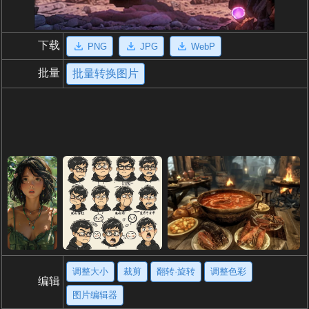
下载
PNG
JPG
WebP
批量
批量转换图片
调整大小
裁剪
翻转·旋转
调整色彩
编辑
图片编辑器