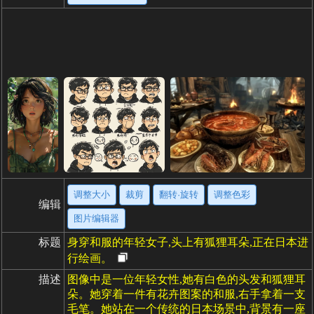
调整大小
裁剪
翻转·旋转
调整色彩
编辑
图片编辑器
标题
身穿和服的年轻女子,头上有狐狸耳朵,正在日本进
行绘画。
描述
图像中是一位年轻女性,她有白色的头发和狐狸耳
朵。她穿着一件有花卉图案的和服,右手拿着一支
毛笔。她站在一个传统的日本场景中,背景有一座