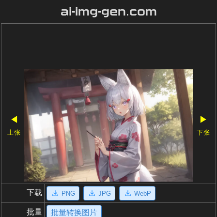
ai-img-gen.com
◀
▶
上张
下张
下载
PNG
JPG
WebP
批量
批量转换图片