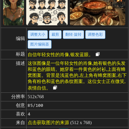
调整大小
裁剪
翻转·旋转
调整色彩
编辑
图片编辑器
标题
自信年轻女性的肖像,银发蓝眼。
描述
这张图像是一位年轻女性的肖像,她有银色的头发
和蓝色的眼睛。她穿着一件黄色的衬衫,上面有蜂
窝图案。背景是浅蓝色的,左上角有蜂窝图案,右下
角有粉色和蓝色的条纹图案。这位女士正在微笑,
表情自信。
分辨率
512x768
创意
85/100
喜欢
4
来自
点击获取图片的来源
(512 x 768)