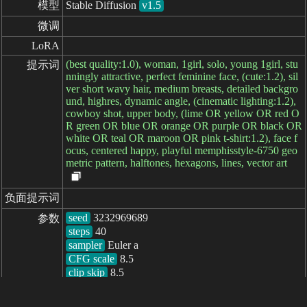
模型
Stable Diffusion
v1.5
微调
LoRA
(best quality:1.0), woman, 1girl, solo, young 1girl, stu
提示词
nningly attractive, perfect feminine face, (cute:1.2), sil
ver short wavy hair, medium breasts, detailed backgro
und, highres, dynamic angle, (cinematic lighting:1.2),
cowboy shot, upper body, (lime OR yellow OR red O
R green OR blue OR orange OR purple OR black OR
white OR teal OR maroon OR pink t-shirt:1.2), face f
ocus, centered happy, playful memphisstyle-6750 geo
metric pattern, halftones, hexagons, lines, vector art
负面提示词
seed
参数
steps
sampler
CFG scale
clip skip
8.5
耗时: 1105ms