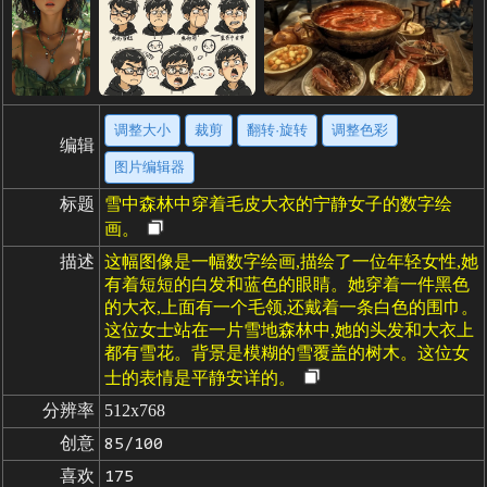
调整大小
裁剪
翻转·旋转
调整色彩
编辑
图片编辑器
标题
雪中森林中穿着毛皮大衣的宁静女子的数字绘
画。
描述
这幅图像是一幅数字绘画,描绘了一位年轻女性,她
有着短短的白发和蓝色的眼睛。她穿着一件黑色
的大衣,上面有一个毛领,还戴着一条白色的围巾。
这位女士站在一片雪地森林中,她的头发和大衣上
都有雪花。背景是模糊的雪覆盖的树木。这位女
士的表情是平静安详的。
分辨率
512x768
创意
85/100
喜欢
175