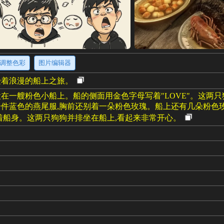
调整色彩
图片编辑器
受着浪漫的船上之旅。
在一艘粉色小船上。船的侧面用金色字母写着"LOVE"。这两只
件蓝色的燕尾服,胸前还别着一朵粉色玫瑰。船上还有几朵粉色
着船身。这两只狗狗并排坐在船上,看起来非常开心。