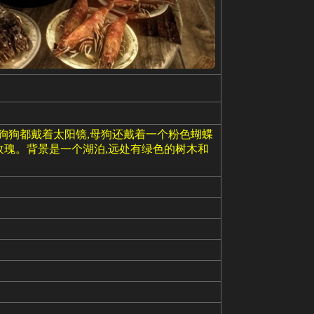
狗狗都戴着太阳镜,母狗还戴着一个粉色蝴蝶
玫瑰。背景是一个湖泊,远处有绿色的树木和