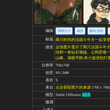
编辑
调整大小
裁剪
翻转·旋转
标题
两只时尚的法国斗牛犬一起享
描述
这张图片显示了两只法国斗牛犬
结和一条钻石项链。公狗穿着一
山峰。湖面平静,有小波浪拍打
分辨率
768x768
创意
95/100
喜欢
5
来自
点击获取图片的来源
(768 x 768)
模型
Stable Diffusion
v1.5
微调
LoRA