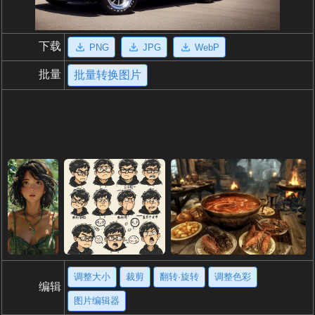
下载
PNG
JPG
WebP
批量
批量转换图片
调整大小
裁剪
翻转·旋转
调整色彩
编辑
图片编辑器