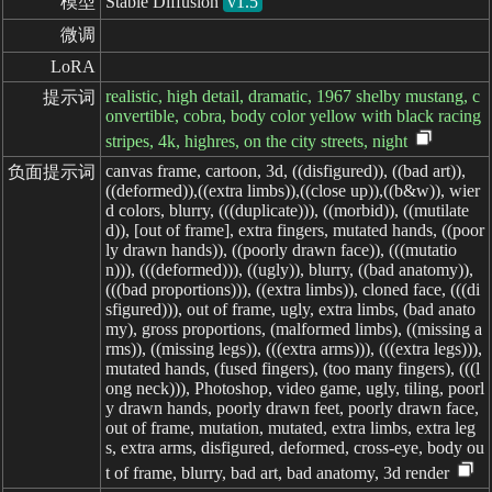
模型
Stable Diffusion
v1.5
微调
LoRA
realistic, high detail, dramatic, 1967 shelby mustang, c
提示词
onvertible, cobra, body color yellow with black racing
stripes, 4k, highres, on the city streets, night
canvas frame, cartoon, 3d, ((disfigured)), ((bad art)),
负面提示词
((deformed)),((extra limbs)),((close up)),((b&w)), wier
d colors, blurry, (((duplicate))), ((morbid)), ((mutilate
d)), [out of frame], extra fingers, mutated hands, ((poor
ly drawn hands)), ((poorly drawn face)), (((mutatio
n))), (((deformed))), ((ugly)), blurry, ((bad anatomy)),
(((bad proportions))), ((extra limbs)), cloned face, (((di
sfigured))), out of frame, ugly, extra limbs, (bad anato
my), gross proportions, (malformed limbs), ((missing a
rms)), ((missing legs)), (((extra arms))), (((extra legs))),
mutated hands, (fused fingers), (too many fingers), (((l
ong neck))), Photoshop, video game, ugly, tiling, poorl
y drawn hands, poorly drawn feet, poorly drawn face,
out of frame, mutation, mutated, extra limbs, extra leg
s, extra arms, disfigured, deformed, cross-eye, body ou
t of frame, blurry, bad art, bad anatomy, 3d render