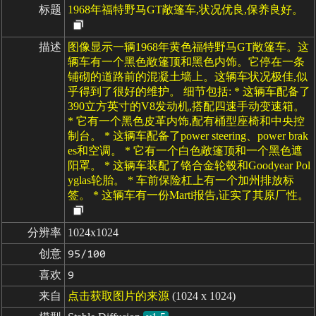
标题
1968年福特野马GT敞篷车,状况优良,保养良好。
描述
图像显示一辆1968年黄色福特野马GT敞篷车。这
辆车有一个黑色敞篷顶和黑色内饰。它停在一条
铺砌的道路前的混凝土墙上。这辆车状况极佳,似
乎得到了很好的维护。 细节包括: * 这辆车配备了
390立方英寸的V8发动机,搭配四速手动变速箱。
* 它有一个黑色皮革内饰,配有桶型座椅和中央控
制台。 * 这辆车配备了power steering、power brak
es和空调。 * 它有一个白色敞篷顶和一个黑色遮
阳罩。 * 这辆车装配了铬合金轮毂和Goodyear Pol
yglas轮胎。 * 车前保险杠上有一个加州排放标
签。 * 这辆车有一份Marti报告,证实了其原厂性。
分辨率
1024x1024
创意
95/100
喜欢
9
来自
点击获取图片的来源
(1024 x 1024)