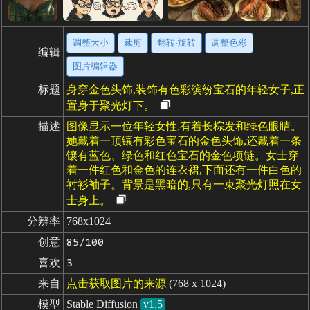
调整大小
裁剪
翻转·旋转
调整色彩
编辑
图片编辑器
标题
身穿金色头饰,装饰有色彩缤纷宝石的年轻女子,正
置身于聚光灯下。
描述
图像显示一位年轻女性,有着长棕发和绿色眼睛。
她戴着一顶镶有彩色宝石的金色头饰,还戴着一条
镶有蓝色、绿色和红色宝石的金色项链。女士穿
着一件红色和金色的连衣裙,下面还有一件白色的
衬衫袖子。背景是黑暗的,只有一束聚光灯照在女
士身上。
分辨率
768x1024
创意
85/100
喜欢
3
来自
点击获取图片的来源
(768 x 1024)
模型
Stable Diffusion
v1.5