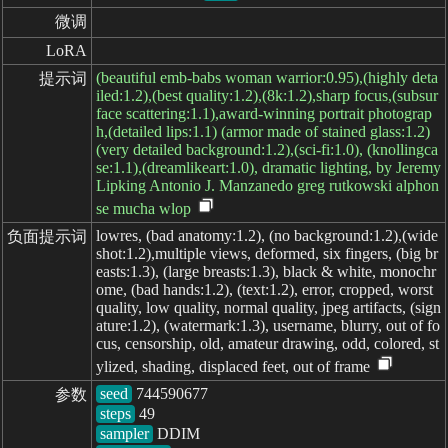
微调
LoRA
(beautiful emb-babs woman warrior:0.95),(highly deta
提示词
iled:1.2),(best quality:1.2),(8k:1.2),sharp focus,(subsur
face scattering:1.1),award-winning portrait photograp
h,(detailed lips:1.1) (armor made of stained glass:1.2)
(very detailed background:1.2),(sci-fi:1.0), (knollingca
se:1.1),(dreamlikeart:1.0), dramatic lighting, by Jeremy
Lipking Antonio J. Manzanedo greg rutkowski alphon
se mucha wlop
lowres, (bad anatomy:1.2), (no background:1.2),(wide
负面提示词
shot:1.2),multiple views, deformed, six fingers, (big br
easts:1.3), (large breasts:1.3), black & white, monochr
ome, (bad hands:1.2), (text:1.2), error, cropped, worst
quality, low quality, normal quality, jpeg artifacts, (sign
ature:1.2), (watermark:1.3), username, blurry, out of fo
cus, censorship, old, amateur drawing, odd, colored, st
ylized, shading, displaced feet, out of frame
seed
参数
steps
sampler