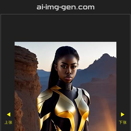
ai-img-gen.com
◀
▶
上张
下张