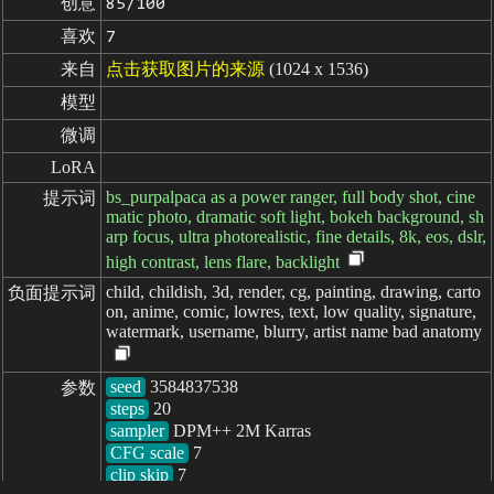
创意
85/100
喜欢
7
来自
点击获取图片的来源
(1024 x 1536)
模型
微调
LoRA
bs_purpalpaca as a power ranger, full body shot, cine
提示词
matic photo, dramatic soft light, bokeh background, sh
arp focus, ultra photorealistic, fine details, 8k, eos, dslr,
high contrast, lens flare, backlight
child, childish, 3d, render, cg, painting, drawing, carto
负面提示词
on, anime, comic, lowres, text, low quality, signature,
watermark, username, blurry, artist name bad anatomy
seed
参数
steps
sampler
CFG scale
clip skip
7