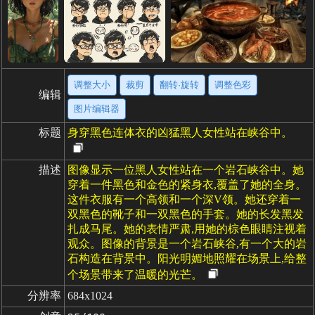
调整大小
裁剪
翻转·旋转
调整色彩
编辑
图片编辑器
标题
身穿黑色连体衣的凶猛黑人女性站在峡谷中。
描述
图像显示一位黑人女性站在一个岩石峡谷中。她
穿着一件黑色和金色的紧身衣,覆盖了她的全身。
这件衣服有一个高领和一个深V领。她还穿着一
双黑色的靴子和一双黑色的手套。她的长发黑发
扎成马尾。她的表情严肃,用她的棕色眼睛注视着
观众。图像的背景是一个岩石峡谷,有一个大的岩
石构造在背景中。阳光明媚地照耀在场景上,给整
个场景带来了温暖的光芒。
分辨率
684x1024