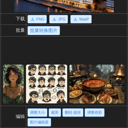
下载
PNG
JPG
WebP
批量
批量转换图片
调整大小
裁剪
翻转·旋转
调整色彩
编辑
图片编辑器