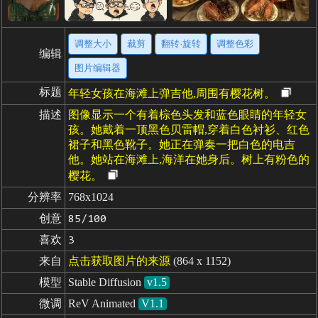
调整大小
裁剪
翻转·旋转
调整色彩
编辑
图片编辑器
标题
年轻女孩在海滩上弹吉他,周围有樱花树。
描述
图像显示一个有着棕色头发和蓝色眼睛的年轻女
孩。她戴着一顶黑色贝雷帽,穿着白色衬衫、红色
裙子和黑色靴子。她正在弹奏一把白色的电吉
他。她站在海滩上,海洋在她身后。树上有粉色的
樱花。
分辨率
768x1024
创意
85/100
喜欢
3
来自
点击获取图片的来源
(864 x 1152)
模型
Stable Diffusion
v1.5
微调
ReV Animated
V1.1