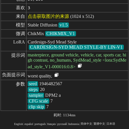
喜欢
3
来自
点击获取图片的来源
(1024 x 512)
模型
Stable Diffusion
v1.5
微调
ChikMix
CHIKMIX_V1
LoRA
Cardesign-Syd Mead Style
CARDESIGN-SYD MEAD STYLE-BY LIN-V1
masterpiece, ground vehicle, vehicle, car, sports car, hi
提示词
gh contrast, no_humans, SydMead_style <lora:SydMe
ad_style_V1-000016:0.8>
负面提示词
worst quality,
seed
参数
steps
sampler
CFG scale
clip skip
7
耗时: 1134ms
简体中文
繁體中文
日本语
English
español
portugués
français
русский
Indonesia