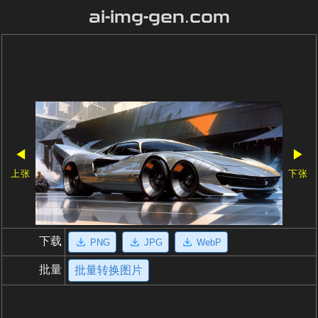
ai-img-gen.com
◀
▶
上张
下张
下载
PNG
JPG
WebP
批量
批量转换图片