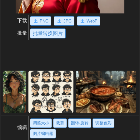
下载
PNG
JPG
WebP
批量
批量转换图片
调整大小
裁剪
翻转·旋转
调整色彩
编辑
图片编辑器