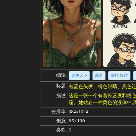
编辑
调整大小
裁剪
翻转·旋转
标题
有蓝色头发、粉色眼睛、黑色
描述
这是一张一个有着长蓝发和粉色
篷。她站在一种黄色的液体中,
分辨率
684x1024
创意
85/100
喜欢
9