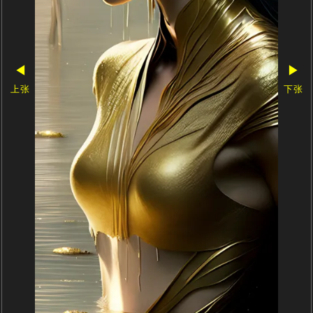
◀
▶
上张
下张