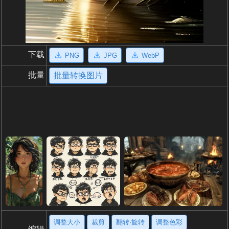
下载
PNG
JPG
WebP
批量
批量转换图片
调整大小
裁剪
翻转·旋转
调整色彩