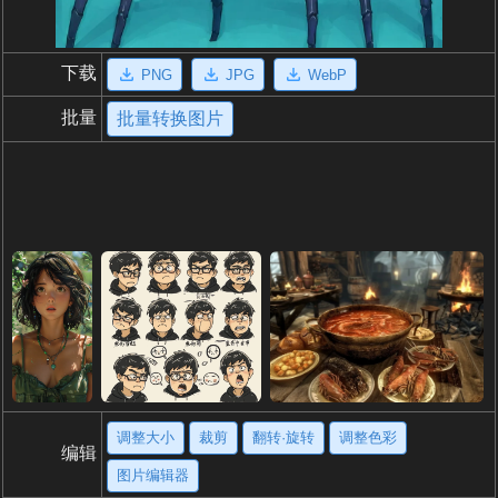
下载
PNG
JPG
WebP
批量
批量转换图片
调整大小
裁剪
翻转·旋转
调整色彩
编辑
图片编辑器