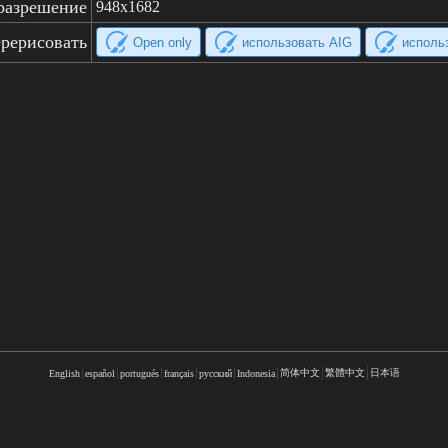
разрешение
948x1682
рерисовать
Open only
использовать AIG
исполь
简体中文
繁體中文
日本语
English
español
portugués
français
русский
Indonesia