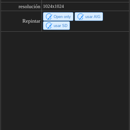
resolución
1024x1024
Open only
usar AIG
Repintar
usar SD