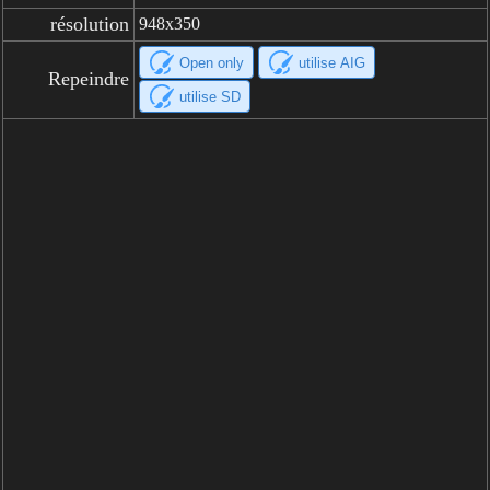
résolution
948x350
Open only
utilise AIG
Repeindre
utilise SD