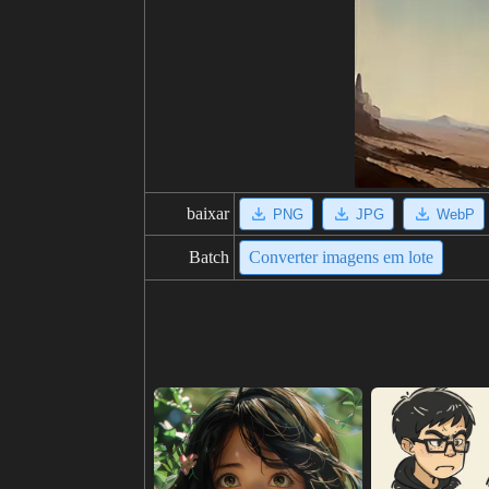
baixar
PNG
JPG
WebP
Batch
Converter imagens em lote