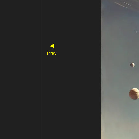
◀
Prev