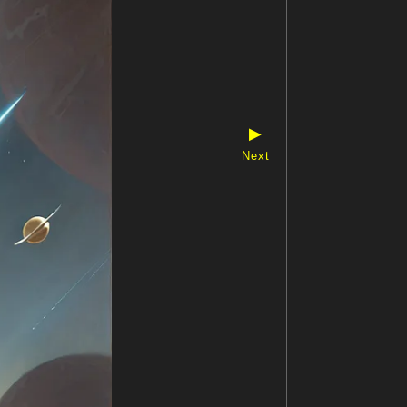
▶
Next