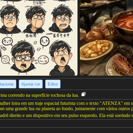
tacionar
Ajustar cor
Editor
ista correndo na superfície rochosa da lua.
her loira em um traje espacial futurista com o texto "ATENZA" em s
 com uma grande lua ou planeta ao fundo, juntamente com vários outros 
adril direito e um dispositivo em seu pulso esquerdo. Ela está sorrindo 