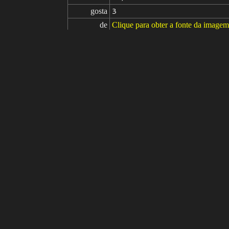
gosta
3
de
Clique para obter a fonte da imagem
Modelo
Ajuste fino
LoRA
comandos
wite skin, (tomboy running on the mo
l face, (detailed skin, skin texture)
udio Ghibli, by Jeremy Mann, Greg M
raytracing, subsurface scattering, dif
comandos

((anime)), asian, headphones, child,
negativos
ds, missing limb, floating limb, dis
es, distorted hands, amputation, mi
parâmetros
seed
steps
sampler
CFG scale
clip skip
12