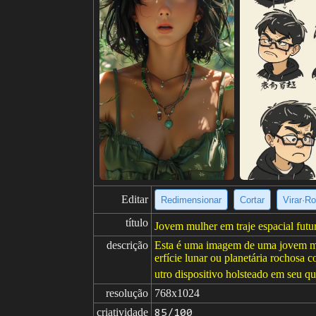
Editar
Redimensionar
Cortar
Virar·Ro
título
Jovem mulher em traje espacial futur
descrição
Esta é uma imagem de uma jovem mul
erfície lunar ou planetária rochosa
utro dispositivo holsteado em seu qu
resolução
768x1024
criatividade
85/100