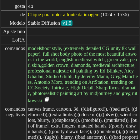
gosta
41
de
Clique para obter a fonte da imagem
(1024 x 1536)
Modelo
Stable Diffusion
v1.5
Ajuste fino
LoRA
comandos
modelshoot style, (extremely detailed CG unity 8k wall
paper), full shot body photo of the most beautiful artwo
rk in the world, english medieval witch, green vale, pea
rl skin,golden crown, diamonds, medieval architecture,
professional majestic oil painting by Ed Blinkey, Atey
Ghailan, Studio Ghibli, by Jeremy Mann, Greg Manche
ss, Antonio Moro, trending on ArtStation, trending on
CGSociety, Intricate, High Detail, Sharp focus, dramati
c, photorealistic painting art by midjourney and greg rut
kowski
comandos

canvas frame, cartoon, 3d, ((disfigured)), ((bad art)), ((d
negativos
eformed)),((extra limbs)),((close up)),((b&w)), wierd co
lors, blurry, (((duplicate))), ((morbid)), ((mutilated)), [ou
t of frame], extra fingers, mutated hands, ((poorly draw
n hands)), ((poorly drawn face)), (((mutation))), (((defor
med))), ((ugly)), blurry, ((bad anatomy)), (((bad proporti