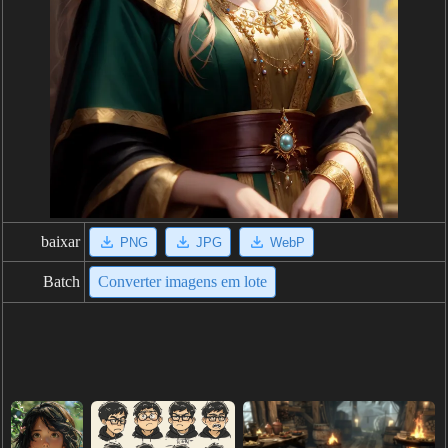
baixar
PNG
JPG
WebP
Batch
Converter imagens em lote