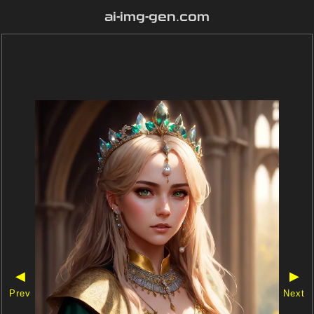
ai-img-gen.com
◀
▶
Prev
Next