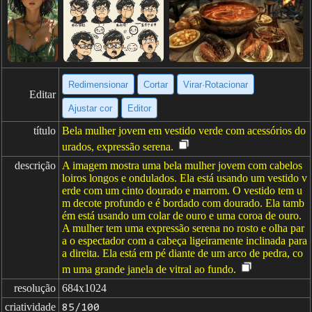
Redimensionar
Cortar
Virar·Rotacionar
Editar
Ajustar cor
Editor
título
Bela mulher jovem em vestido verde com acessórios do
urados, expressão serena.
descrição
A imagem mostra uma bela mulher jovem com cabelos
loiros longos e ondulados. Ela está usando um vestido v
erde com um cinto dourado e marrom. O vestido tem u
m decote profundo e é bordado com dourado. Ela tamb
ém está usando um colar de ouro e uma coroa de ouro.
A mulher tem uma expressão serena no rosto e olha par
a o espectador com a cabeça ligeiramente inclinada para
a direita. Ela está em pé diante de um arco de pedra, co
m uma grande janela de vitral ao fundo.
resolução
684x1024
criatividade
85/100