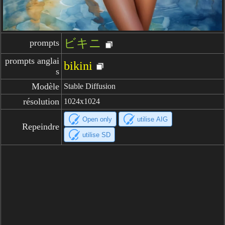
ビキニ
prompts
prompts anglai
bikini
s
Modèle
Stable Diffusion
résolution
1024x1024
Open only
utilise AIG
Repeindre
utilise SD