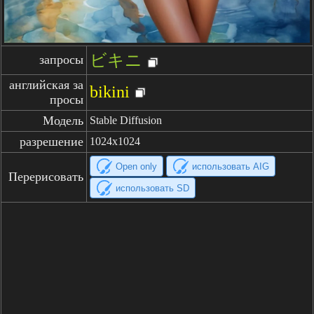
ビキニ
запросы
английская за
bikini
просы
Модель
Stable Diffusion
разрешение
1024x1024
Open only
использовать AIG
Перерисовать
использовать SD