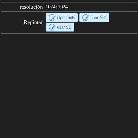
resolución
1024x1024
Open only
usar AIG
Repintar
usar SD