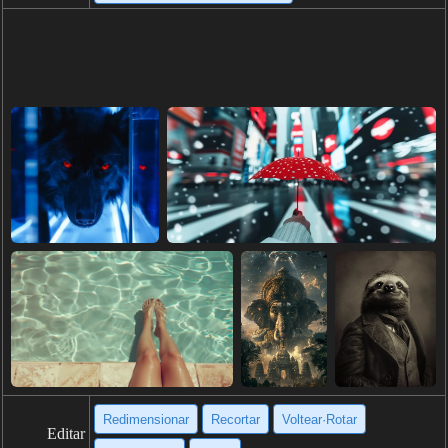
Redimensionar
Recortar
Voltear·Rotar
Editar