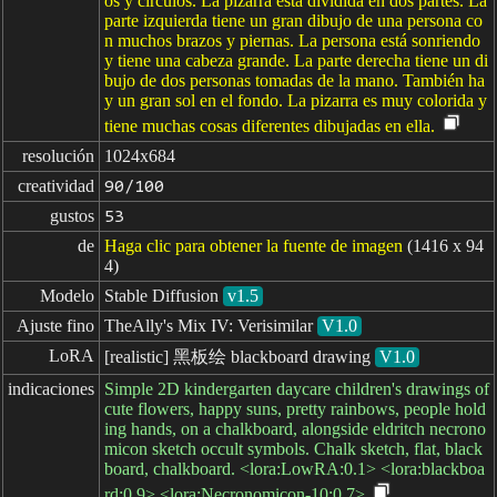
os y círculos. La pizarra está dividida en dos partes. La
parte izquierda tiene un gran dibujo de una persona co
n muchos brazos y piernas. La persona está sonriendo
y tiene una cabeza grande. La parte derecha tiene un di
bujo de dos personas tomadas de la mano. También ha
y un gran sol en el fondo. La pizarra es muy colorida y
tiene muchas cosas diferentes dibujadas en ella.
resolución
1024x684
creatividad
90/100
gustos
53
de
Haga clic para obtener la fuente de imagen
(1416 x 94
4)
Modelo
Stable Diffusion
v1.5
Ajuste fino
TheAlly's Mix IV: Verisimilar
V1.0
LoRA
[realistic] 黑板绘 blackboard drawing
V1.0
indicaciones
Simple 2D kindergarten daycare children's drawings of
cute flowers, happy suns, pretty rainbows, people hold
ing hands, on a chalkboard, alongside eldritch necrono
micon sketch occult symbols. Chalk sketch, flat, black
board, chalkboard. <lora:LowRA:0.1> <lora:blackboa
rd:0.9> <lora:Necronomicon-10:0.7>