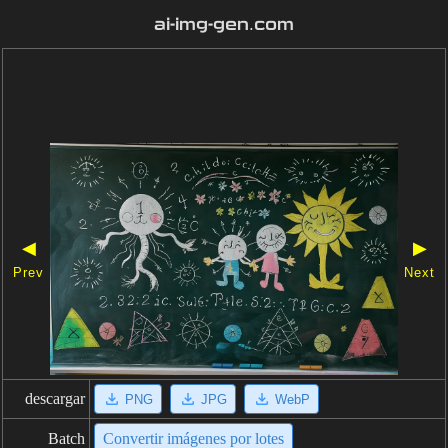
ai-img-gen.com
◀
▶
Prev
Next
descargar
PNG
JPG
WebP
Batch
Convertir imágenes por lotes