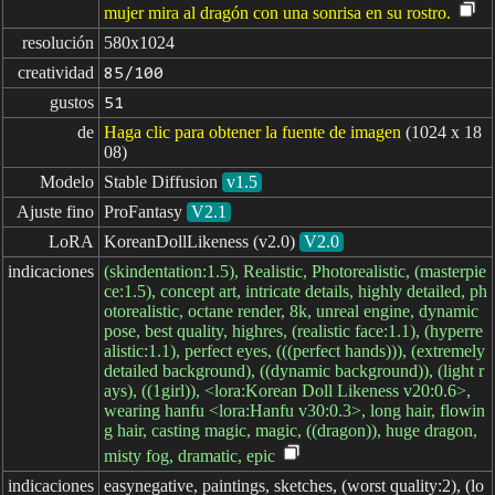
mujer mira al dragón con una sonrisa en su rostro.
resolución
580x1024
creatividad
85/100
gustos
51
de
Haga clic para obtener la fuente de imagen
(1024 x 18
08)
Modelo
Stable Diffusion
v1.5
Ajuste fino
ProFantasy
V2.1
LoRA
KoreanDollLikeness (v2.0)
V2.0
indicaciones
(skindentation:1.5), Realistic, Photorealistic, (masterpie
ce:1.5), concept art, intricate details, highly detailed, ph
otorealistic, octane render, 8k, unreal engine, dynamic
pose, best quality, highres, (realistic face:1.1), (hyperre
alistic:1.1), perfect eyes, (((perfect hands))), (extremely
detailed background), ((dynamic background)), (light r
ays), ((1girl)), <lora:Korean Doll Likeness v20:0.6>,
wearing hanfu <lora:Hanfu v30:0.3>, long hair, flowin
g hair, casting magic, magic, ((dragon)), huge dragon,
misty fog, dramatic, epic
indicaciones

easynegative, paintings, sketches, (worst quality:2), (lo