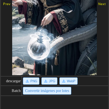
Prev
Next
descargar
PNG
JPG
WebP
Batch
Convertir imágenes por lotes