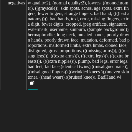
negativas
w quality:2), (normal quality:2), lowres, ((monochrom
e)), ((grayscale)), skin spots, acnes, age spots, extra fin
gers, fewer fingers, strange fingers, bad hand, ((((bad a
natomy)))), bad hands, text, error, missing fingers, extr
a digit, fewer digits, cropped, jpeg artifacts, signature,
watermark, username, sunburn, ((simple background)),
hermaphrodite, long neck, mutated hands, poorly draw
n hands, poorly drawn face, mutation, deformed, bad p
roportions, malformed limbs, extra limbs, cloned face,
disfigured, gross proportions, (((missing arms))), (((mis
sing legs))), (((extra arms))), (((extra legs))), (((extra br
easts))), (((extra nipples))), plump, bad legs, error legs,
bad feet, kid face,(identical twins),((misaligned nails)),
((misaligned fingers)),((wrinkled knees )),(uneven skin
tone), ((head wear)),((bruised knee)), BadHand v4
parámetros
seed
steps
sampler
CFG scale
clip skip
7
transcurrido: 1276ms