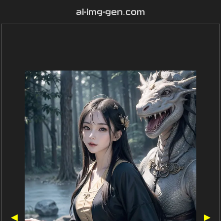
ai-img-gen.com
◀
▶