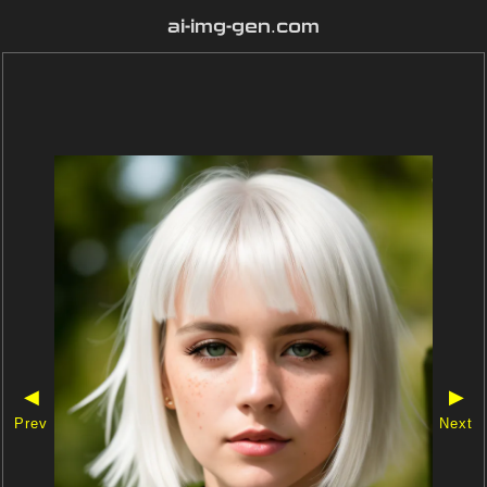
ai-img-gen.com
◀
▶
Prev
Next