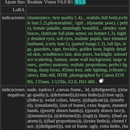
Ajuste fino
Realistic Vision V6.0 B1
V1.3
LoRA
indicaciones
(masterpiece, best quality:1.4), , realistic,full body,(whi
te hair:1.2),photorealistic, 1girl , (dynamic pose), ( petit
e), female paladin, stunningly beautiful, , slender, vam
braces, (intricate full plate armor, no helmet:1.3), highl
y detailed eyes, soft eyes, realistic pupils, lace trimmed
hairband, (curly hair:1), (parted bangs:1.3), full lips, le
gs, gauntlets, cape, freckles, golden hour, highly detail
ed skin, windblown hair, skin pores, backlight, subsurf
ace scattering, fantasy, stone wall background, large st
ones,, perfect anatomy, realistic proportions, perfect lig
hting, sharp focus, 85mm lens, side lighting, (vibrant c
olors), film still, HDR, photographed by Canon EOS
R6, 135mm, 1/1250s, f/2.8, ISO 400 ,
indicaciones

nude, topless:1 ,canvas frame,, 3d, ((disfigured)), ((ima
negativas
ge quality)), ((deformed)),((extra limbs)),((close up)),
((b&w)), weird colors, blurry, (((duplicate))), ((morbi
d)), ((mutilated)), [out of frame], extra fingers, mutated
hands, ((poorly drawn hands)), ((poorly drawn face)),
(((mutation))), (((deformed))), ((ugly)), blurry, ((bad an
atomy)), (((bad proportions))), ((extra limbs)), cloned f
ace, (((disfigured))), out of frame, ugly, extra limbs, (ba