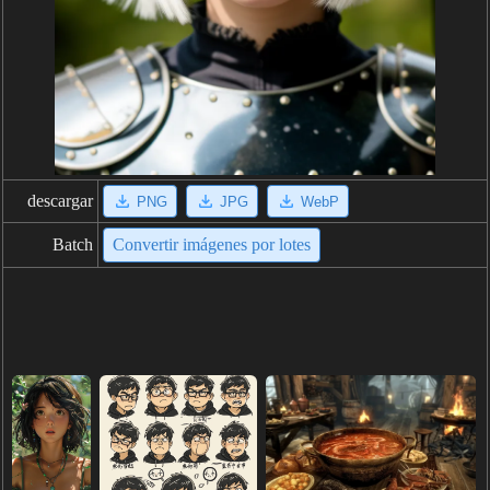
descargar
PNG
JPG
WebP
Batch
Convertir imágenes por lotes