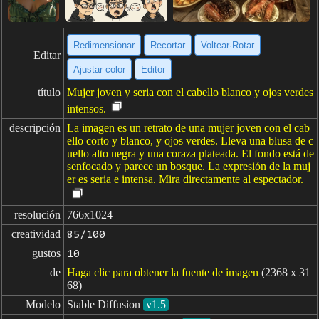
Redimensionar
Recortar
Voltear·Rotar
Editar
Ajustar color
Editor
título
Mujer joven y seria con el cabello blanco y ojos verdes
intensos.
descripción
La imagen es un retrato de una mujer joven con el cab
ello corto y blanco, y ojos verdes. Lleva una blusa de c
uello alto negra y una coraza plateada. El fondo está de
senfocado y parece un bosque. La expresión de la muj
er es seria e intensa. Mira directamente al espectador.
resolución
766x1024
creatividad
85/100
gustos
10
de
Haga clic para obtener la fuente de imagen
(2368 x 31
68)
Modelo
Stable Diffusion
v1.5