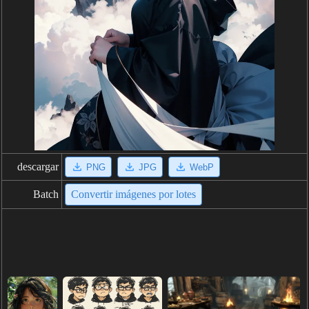
descargar
PNG
JPG
WebP
Batch
Convertir imágenes por lotes