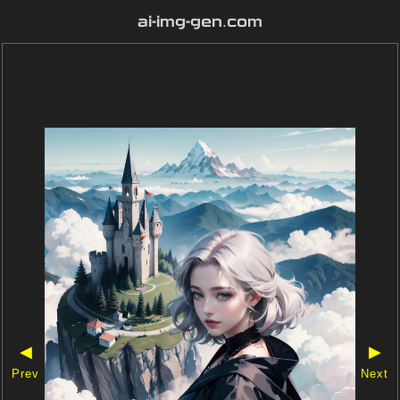
ai-img-gen.com
◀
▶
Prev
Next