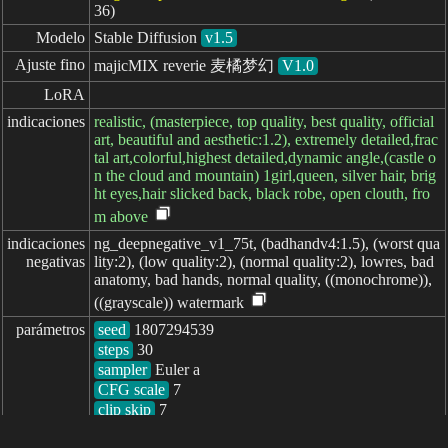
36)
Modelo
Stable Diffusion
v1.5
Ajuste fino
majicMIX reverie 麦橘梦幻
V1.0
LoRA
indicaciones
realistic, (masterpiece, top quality, best quality, official
art, beautiful and aesthetic:1.2), extremely detailed,frac
tal art,colorful,highest detailed,dynamic angle,(castle o
n the cloud and mountain) 1girl,queen, silver hair, brig
ht eyes,hair slicked back, black robe, open clouth, fro
m above
indicaciones

ng_deepnegative_v1_75t, (badhandv4:1.5), (worst qua
negativas
lity:2), (low quality:2), (normal quality:2), lowres, bad
anatomy, bad hands, normal quality, ((monochrome)),
((grayscale)) watermark
parámetros
seed
steps
sampler
CFG scale
clip skip
7
transcurrido: 1155ms