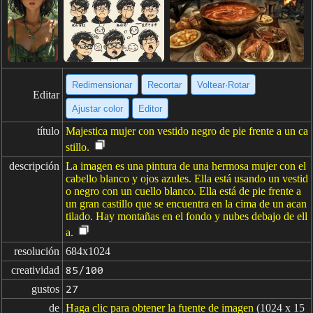
Redimensionar
Recortar
Voltear·Rotar
Editar
Ajustar color
Editor
título
Majestica mujer con vestido negro de pie frente a un ca
stillo.
descripción
La imagen es una pintura de una hermosa mujer con el
cabello blanco y ojos azules. Ella está usando un vestid
o negro con un cuello blanco. Ella está de pie frente a
un gran castillo que se encuentra en la cima de un acan
tilado. Hay montañas en el fondo y nubes debajo de ell
a.
resolución
684x1024
creatividad
85/100
gustos
27
de
Haga clic para obtener la fuente de imagen
(1024 x 15