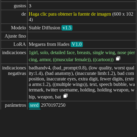
gustos
3
de
Haga clic para obtener la fuente de imagen
(600 x 102
4)
Modelo
Stable Diffusion
v1.5
Ajuste fino
LoRA
Megaera from Hades
V1.0
indicaciones
1girl, solo, detailed face, breasts, single wing, nose pier
cing, armor, ((muscular female)), ((cartoon))
indicaciones

badhandv4, (bad_prompt:0.8), (low quality, worst qual
negativas
ity:1.4), (bad anatomy), (inaccurate limb:1.2), bad com
position, inaccurate eyes, extra digit, fewer digits, (extr
a arms:1.2), ((multiple wings)), text, speech bubble, wa
termark, twitter username, holding, holding weapon, w
hip, weapon, bat
parámetros
seed
steps
sampler
CFG scale
clip skip
7