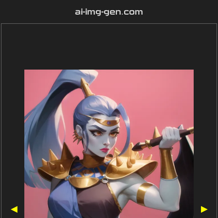
ai-img-gen.com
◀
▶