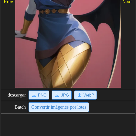
Prev
Next
descargar
PNG
JPG
WebP
Batch
Convertir imágenes por lotes