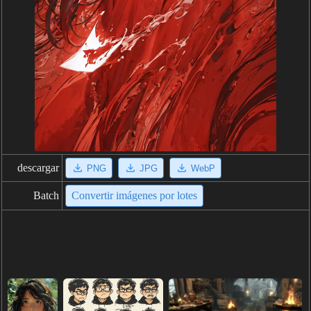
descargar
PNG
JPG
WebP
Batch
Convertir imágenes por lotes