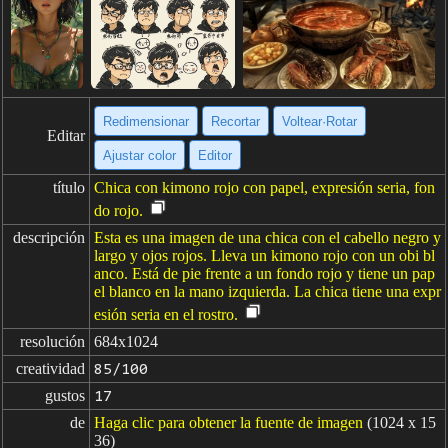
Redimensionar
Recortar
Voltear·Rotar
Editar
Ajustar color
Editor
título
Chica con kimono rojo con papel, expresión seria, fon
do rojo.
descripción
Esta es una imagen de una chica con el cabello negro y
largo y ojos rojos. Lleva un kimono rojo con un obi bl
anco. Está de pie frente a un fondo rojo y tiene un pap
el blanco en la mano izquierda. La chica tiene una expr
esión seria en el rostro.
resolución
684x1024
creatividad
85/100
gustos
17
de
Haga clic para obtener la fuente de imagen
(1024 x 15
36)