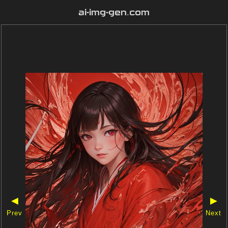
ai-img-gen.com
◀
▶
Prev
Next