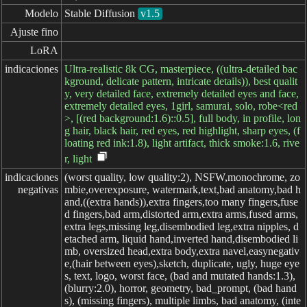
Modelo
Stable Diffusion
v1.5
Ajuste fino
LoRA
indicaciones
Ultra-realistic 8k CG, masterpiece, ((ultra-detailed bac
kground, delicate pattern, intricate details)), best qualit
y, very detailed face, extremely detailed eyes and face,
extremely detailed eyes, 1girl, samurai, solo, robe<red
>, [(red background:1.6)::0.5], full body, in profile, lon
g hair, black hair, red eyes, red highlight, sharp eyes, (f
loating red ink:1.8), light artifact, thick smoke:1.6, rive
r, light
indicaciones

(worst quality, low quality:2), NSFW,monochrome, zo
negativas
mbie,overexposure, watermark,text,bad anatomy,bad h
and,((extra hands)),extra fingers,too many fingers,fuse
d fingers,bad arm,distorted arm,extra arms,fused arms,
extra legs,missing leg,disembodied leg,extra nipples, d
etached arm, liquid hand,inverted hand,disembodied li
mb, oversized head,extra body,extra navel,easynegativ
e,(hair between eyes),sketch, duplicate, ugly, huge eye
s, text, logo, worst face, (bad and mutated hands:1.3),
(blurry:2.0), horror, geometry, bad_prompt, (bad hand
s), (missing fingers), multiple limbs, bad anatomy, (inte