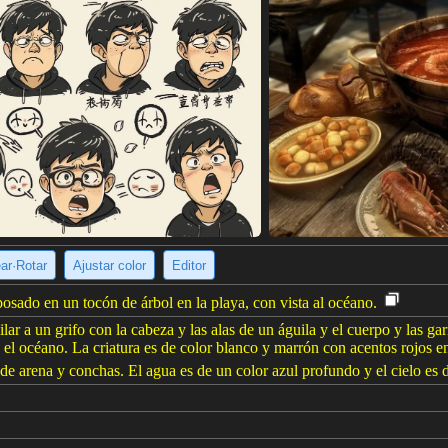
ear·Rotar
Ajustar color
Editor
posado en un tocón de árbol en la playa, con vista al océano.
lar a un grifo con la cabeza y las alas de un águila y el cuerpo y las g
 el océano. La criatura es de color blanco y marrón con acentos rojos en
a de arena y conchas. El agua es de un color azul profundo y el cielo es