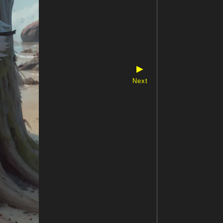
▶
Next