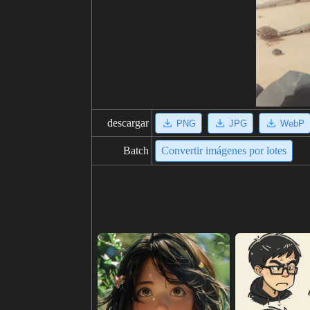
descargar
PNG
JPG
WebP
Batch
Convertir imágenes por lotes