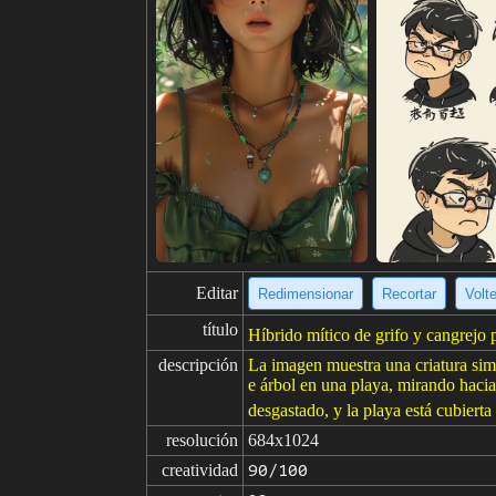
Editar
Redimensionar
Recortar
Volt
título
Híbrido mítico de grifo y cangrejo 
descripción
La imagen muestra una criatura simi
e árbol en una playa, mirando hacia
desgastado, y la playa está cubiert
resolución
684x1024
creatividad
90/100