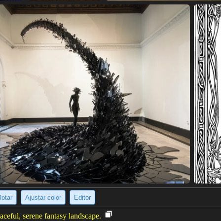
Rotar
Ajustar color
Editor
eaceful, serene fantasy landscape.