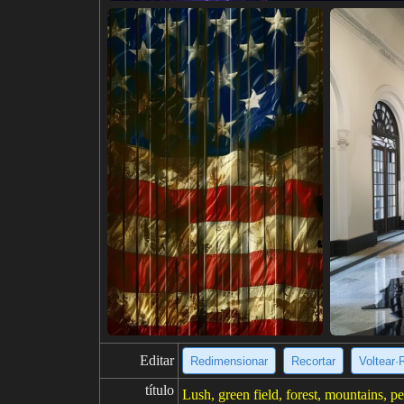
Editar
Redimensionar
Recortar
Voltear·
título
Lush, green field, forest, mountains, p