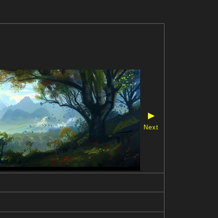
▶
Next