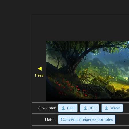
◀
Prev
descargar
PNG
JPG
WebP
Batch
Convertir imágenes por lotes