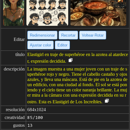
Redimensionar
Recortar
Voltear·Rotar
Editar
Ajustar color
Editor
título
Elastigirl en traje de superhéroe en la azotea al atardece
r, expresión decidida.
descripción
La imagen muestra a una mujer joven con un traje de s
uperhéroe rojo y negro. Tiene el cabello castaño y ojos
azules, y lleva una máscara. Está de pie en la azotea de
un edificio, con una ciudad al fondo. El sol se está pon
iendo y el cielo tiene un color naranja brillante. La muj
er mira a la cámara con una expresión decidida en su r
ostro. Esta es Elastigirl de Los Increíbles.
resolución
684x1024
creatividad
85/100
gustos
13