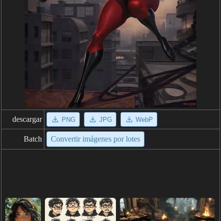
descargar
PNG
JPG
WebP
Batch
Convertir imágenes por lotes