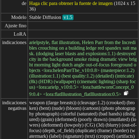
de
Haga clic para obtener la fuente de imagen
(1024 x 15
36)
Modelo
Stable Diffusion
v1.5
Ajuste fino
LoRA
indicaciones
arielpstyle, flat illustration, Helen Parr from the Incredi
bles crouching on a building ledge red spandex suit ma
sk. (dodging laser blasts and explosions:1.1) destroyed
city in the background smoke rising dramatic view brig
ht morning light dutch angle out-of-focus foreground o
bjects <lora:helenParrThe_v10:0.8> (masterpiece:1.2)
(illustration:1.1) (best quality:1.2) (detailed) (intricate)
(8k) (HDR) (wallpaper) (cinematic lighting) (sharp foc
us) <lora:arielp_v10:0.5> <lora:battlewornConcept_0
9:0.4> <lora:flatIllustration_flatIllustration:0.5>
indicaciones

weapon ((large breasts)) (cleavage:1.2) (crooked) (bro
negativas
ken) (bent) (nude) (bloom) (cartoon) (photo photograp
hy photograph) colorful (saturated) (bad hands) (disfig
ured) (grain) (deformed) (poorly drawn) (mutilated) (lo
wres) (deformed) (lowpoly) (CG) (3d) (blurry) (out-of-
focus) (depth_of_field) (duplicate) (frame) (border) (w
atermark) (label) (signature) (text) (cropped) (artifacts)