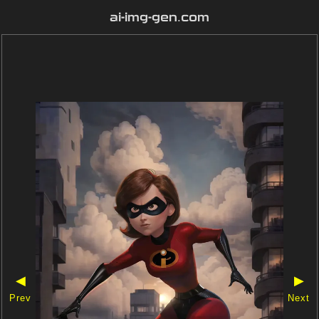
ai-img-gen.com
◀
▶
Prev
Next