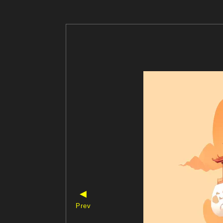
◀
Prev