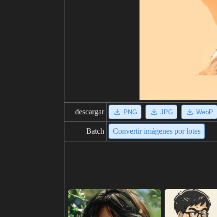
descargar
PNG
JPG
WebP
Batch
Convertir imágenes por lotes