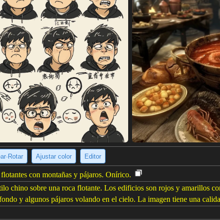
ear·Rotar
Ajustar color
Editor
s flotantes con montañas y pájaros. Onírico.
ilo chino sobre una roca flotante. Los edificios son rojos y amarillos con
fondo y algunos pájaros volando en el cielo. La imagen tiene una calida