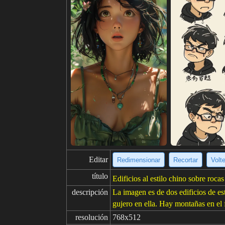
Editar
Redimensionar
Recortar
Volt
título
Edificios al estilo chino sobre roca
descripción
La imagen es de dos edificios de est
gujero en ella. Hay montañas en el 
resolución
768x512