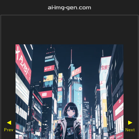
ai-img-gen.com
◀
▶
Prev
Next