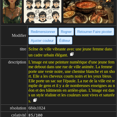
Redimensionner
Rogner
Retourner·Faire pivoter
Modifier
Ajuster couleur
Éditeur
titre
Scène de ville vibrante avec une jeune femme dans
un cadre urbain élégant.
description
L'image est une peinture numérique d'une jeune fem
me debout dans une rue de ville animée. La femme
porte une veste noire, une chemise blanche et un sho
rt. Elle a les cheveux courts noirs et les yeux bleus.
Elle porte un sac sur l'épaule. La rue de la ville est re
mplie de gens et il y a de nombreuses enseignes au n
éon et des bâtiments en arrière-plan. L'image est dan
s un style réaliste et les couleurs sont vives et saturée
s.
résolution
684x1024
créativité
85/100