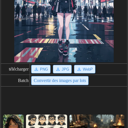
télécharger
PNG
JPG
WebP
Batch
Convertir des images par lots