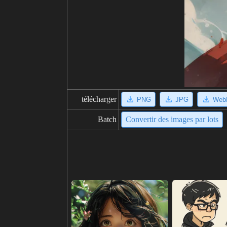
télécharger
PNG
JPG
Web
Batch
Convertir des images par lots