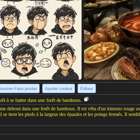
tourner·Faire pivoter
Ajuster couleur
Éditeur
t à se battre dans une forêt de bambous.
me debout dans une forêt de bambous. Il est vêtu d'un kimono rouge a
Il se tient les pieds à la largeur des épaules et les poings fermés. Il semb