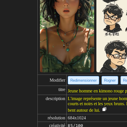
Modifier
Redimensionner
Rogner
Re
titre
Jeune homme en kimono rouge prê
description
L'image représente un jeune hom
courts et noirs et les yeux bruns. 
bent autour de lui.
résolution
684x1024
créativité
85/100