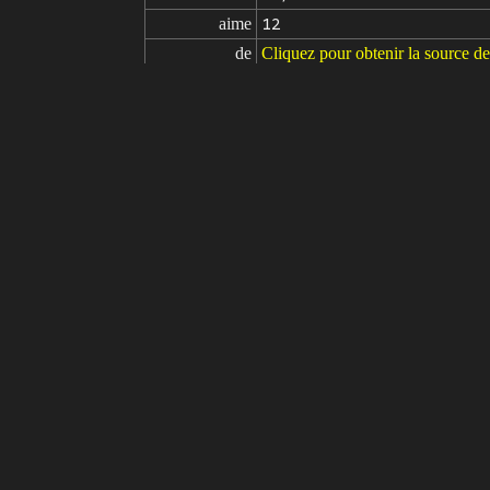
aime
12
de
Cliquez pour obtenir la source d
Modèle
Stable Diffusion
v1.5
Ajustement fin
Glow 2.5D
V1.0
LoRA
prompts
(absurdres, highres, ultra detail
ely detailed eyes and detailed fac
0.6), detailed background, detail
nched fist, fingerless gloves, w
ion, mystical eastern medieval a
prompts

EasyNegative, (aged down:1.4, tee
négatifs
els, (text, signature, artist name,
paramètres
seed
steps
sampler
CFG scale
clip skip
9