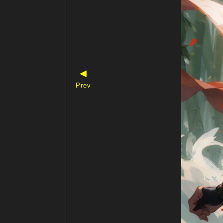
◀
Prev