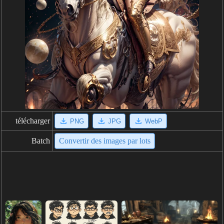
télécharger
PNG
JPG
WebP
Batch
Convertir des images par lots