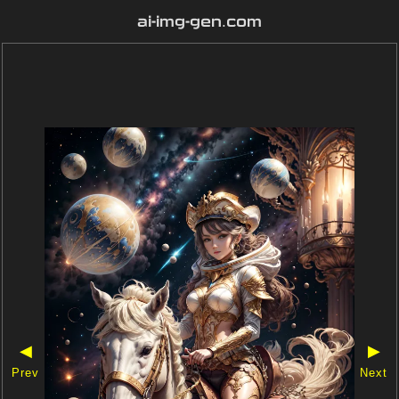
ai-img-gen.com
◀
▶
Prev
Next