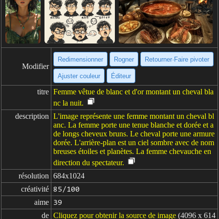
Redimensionner
Rogner
Retourner·Faire pivoter
Modifier
Ajuster couleur
Éditeur
titre
Femme vêtue de blanc et d'or montant un cheval bla
nc la nuit.
description
L'image représente une femme montant un cheval bl
anc. La femme porte une tenue blanche et dorée et a
de longs cheveux bruns. Le cheval porte une armure
dorée. L'arrière-plan est un ciel sombre avec de nom
breuses étoiles et planètes. La femme chevauche en
direction du spectateur.
résolution
684x1024
créativité
85/100
aime
39
de
Cliquez pour obtenir la source de image
(4096 x 614