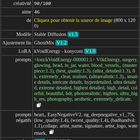
créativité
90/100
aime
46
de
Cliquez pour obtenir la source de image
(800 x 120
0)
Modèle
Stable Diffusion
v1.5
Ajustement fin
GhostMix
V1.2
LoRA
kVoidEnergy - konyconi
V1.0
prompts
<lora:kVoidEnergy-000001:1> V0id3nergy, surgery,
glowing, head, in_jar, water, blood_vessels,, (master
piece:1.3), (best_quality:1.3), (ultra_detailed:1.3), 8
k, extremely_clear, realism, (ultrarealistic:1.3),, insan
e details, intricate details, hyperdetailed, ultra detaile
d, extreme detailed, highest detailed, high_detail, col
orful, beautiful, hdr, photorealistic, highres, ultra_hig
h_res, photography, aesthetic, extremely_delicate,
prompts

heart,, EasyNegativeV2, ng_deepnegative_v1_75t,
négatifs
(low_quality:1.4), (worst_quality:1.4), (badhandv4:
1.1),collage, artist_name, signature, artist_logo, wate
rmark,