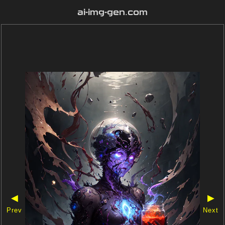
ai-img-gen.com
◀
▶
Prev
Next