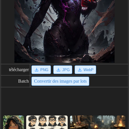
télécharger
PNG
JPG
WebP
Batch
Convertir des images par lots