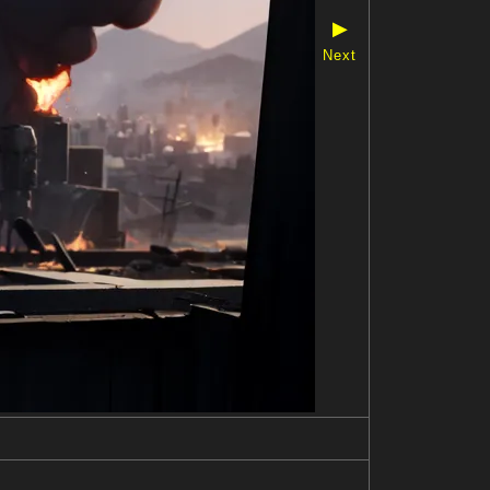
▶
Next