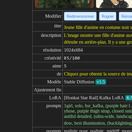
Modifier
Redimensionner
Rogner
Retour
titre
Jeune fille d'anime en costume noir sou
description
L'image montre une fille d'anime aux 
détruite en arrière-plan. Il y a une gr
résolution
1024x684
créativité
85/100
aime
5
de
Cliquez pour obtenir la source de i
Modèle
Stable Diffusion
v1.5
Ajustement fin
LoRA
[Honkai Star Rail] Kafka LoRA
K
prompts
1girl, solo, hsr_kafka, (purple hair:1
yhose, purple thigh strap, closed smi
autiful detailed, (ultra-wide, landscap
dow, best illumination, (backlightin
prompts

realistic nose, realistic, midriff, m