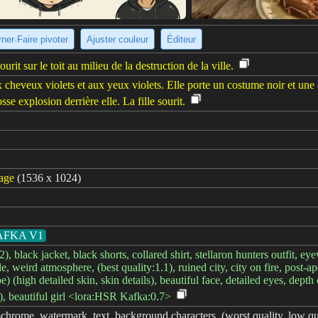
ner·Faire pivoter
Ajuster couleur
Éditeur
rit sur le toit au milieu de la destruction de la ville.
cheveux violets et aux yeux violets. Elle porte un costume noir et une cra
osse explosion derrière elle. La fille sourit.
mage
(1536 x 1024)
AFKA V1
.2), black jacket, black shorts, collared shirt, stellaron hunters outfit,
le, weird atmosphere, (best quality:1.1), ruined city, city on fire, post-
e) (high detailed skin, skin details), beautiful face, detailed eyes, depth 
g), beautiful girl <lora:HSR Kafka:0.7>
onochrome, watermark, text, background characters, (worst quality, low q