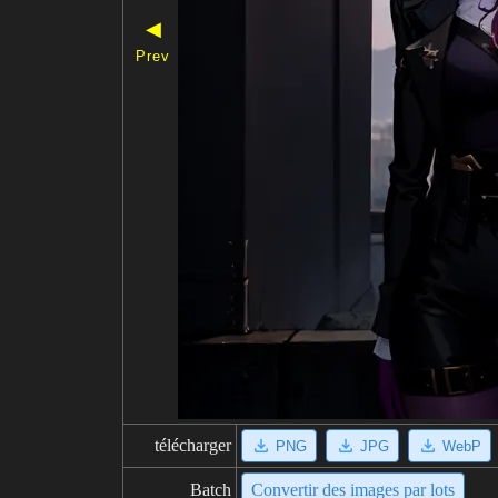
◀
Prev
télécharger
PNG
JPG
WebP
Batch
Convertir des images par lots