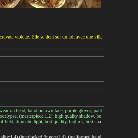
vate violette. Elle se tient sur un toit avec une ville
 eyewear on head, hand on own face, purple gloves, pant
apocalypse, (masterpiece:1.2), high quality shadow, be
of field, dramatic light, best quality, highres, best sha
uality:1.4),(interlocked fingers:1.4), (malformed hand