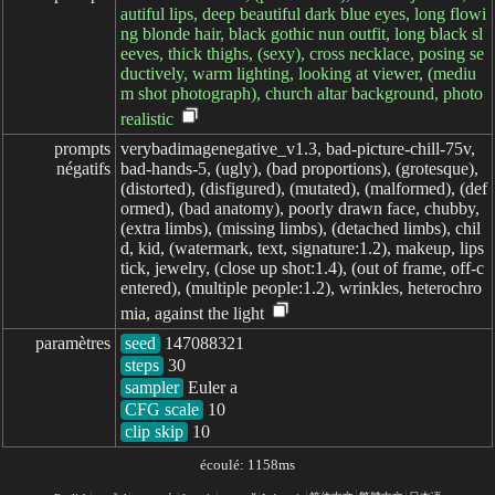
autiful lips, deep beautiful dark blue eyes, long flowi
ng blonde hair, black gothic nun outfit, long black sl
eeves, thick thighs, (sexy), cross necklace, posing se
ductively, warm lighting, looking at viewer, (mediu
m shot photograph), church altar background, photo
realistic
prompts

verybadimagenegative_v1.3, bad-picture-chill-75v,
négatifs
bad-hands-5, (ugly), (bad proportions), (grotesque),
(distorted), (disfigured), (mutated), (malformed), (def
ormed), (bad anatomy), poorly drawn face, chubby,
(extra limbs), (missing limbs), (detached limbs), chil
d, kid, (watermark, text, signature:1.2), makeup, lips
tick, jewelry, (close up shot:1.4), (out of frame, off-c
entered), (multiple people:1.2), wrinkles, heterochro
mia, against the light
paramètres
seed
steps
sampler
CFG scale
clip skip
10
écoulé: 1158ms