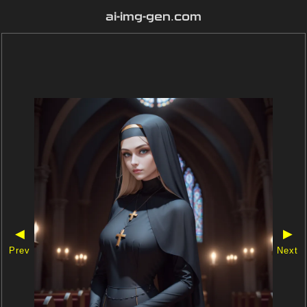
ai-img-gen.com
◀
▶
Prev
Next