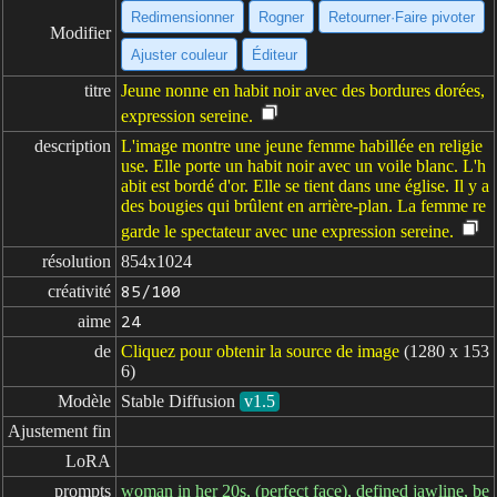
Redimensionner
Rogner
Retourner·Faire pivoter
Modifier
Ajuster couleur
Éditeur
titre
Jeune nonne en habit noir avec des bordures dorées,
expression sereine.
description
L'image montre une jeune femme habillée en religie
use. Elle porte un habit noir avec un voile blanc. L'h
abit est bordé d'or. Elle se tient dans une église. Il y a
des bougies qui brûlent en arrière-plan. La femme re
garde le spectateur avec une expression sereine.
résolution
854x1024
créativité
85/100
aime
24
de
Cliquez pour obtenir la source de image
(1280 x 153
6)
Modèle
Stable Diffusion
v1.5
Ajustement fin
LoRA
prompts
woman in her 20s, (perfect face), defined jawline, be