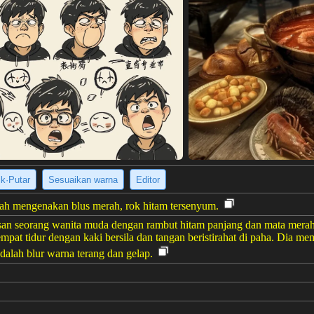
ik·Putar
Sesuaikan warna
Editor
h mengenakan blus merah, rok hitam tersenyum.
san seorang wanita muda dengan rambut hitam panjang dan mata merah
 tempat tidur dengan kaki bersila dan tangan beristirahat di paha. Dia 
dalah blur warna terang dan gelap.