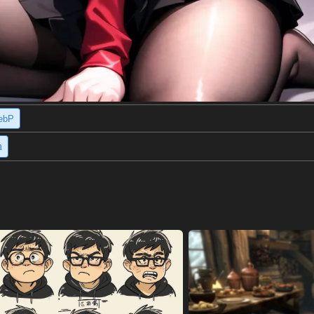
ebP
h