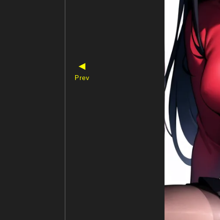
◀
Prev