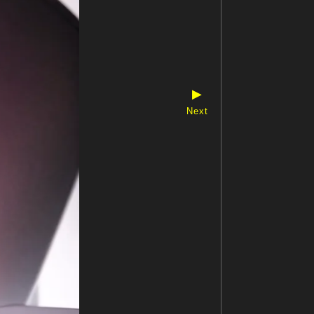
▶
Next