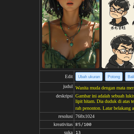
Edit
Ubah ukuran
Potong
Bal
judul
Wanita muda dengan mata mera
deskripsi
Gambar ini adalah sebuah luki
lipit hitam. Dia duduk di atas
rah penonton. Latar belakang a
resolusi
768x1024
kreativitas
85/100
suka
13