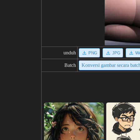
unduh
PNG
JPG
W
Batch
Konversi gambar secara batc