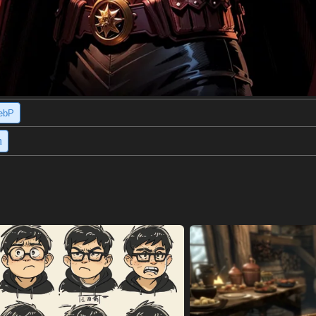
ebP
h