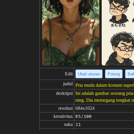
Edit
Ubah ukuran
Potong
Bal
judul
Pria muda dalam kostum superh
deskripsi
Ini adalah gambar seorang pr
ning. Dia memegang tongkat si
resolusi
684x1024
kreativitas
85/100
suka
11
dari
Klik untuk mendapatkan sumb