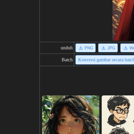
unduh
PNG
JPG
W
Batch
Konversi gambar secara batc