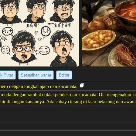
ik·Putar
Sesuaikan warna
Editor
ero dengan tongkat ajaib dan kacamata.
ia muda dengan rambut coklat pendek dan kacamata. Dia mengenakan k
hir di tangan kanannya. Ada cahaya terang di latar belakang dan awan
er gambar
(896 x 1344)