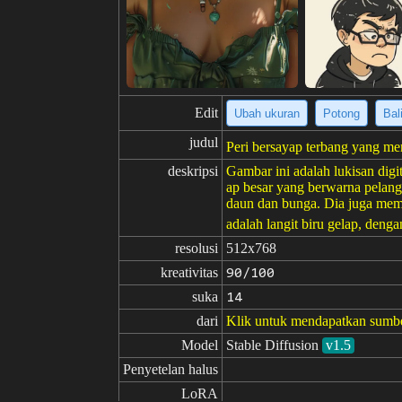
Edit
Ubah ukuran
Potong
Bal
judul
Peri bersayap terbang yang me
deskripsi
Gambar ini adalah lukisan digi
ap besar yang berwarna pelang
daun dan bunga. Dia juga memb
adalah langit biru gelap, denga
resolusi
512x768
kreativitas
90/100
suka
14
dari
Klik untuk mendapatkan sumb
Model
Stable Diffusion
v1.5
Penyetelan halus
LoRA