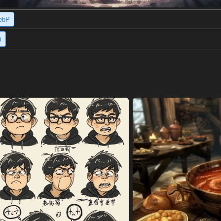
ebP
h