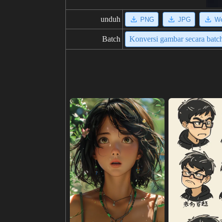
unduh
PNG
JPG
W
Batch
Konversi gambar secara batc