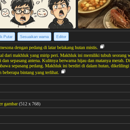
ik·Putar
Sesuaikan warna
Editor
mesona dengan pedang di latar belakang hutan mistis.
tal dari makhluk yang mirip peri. Makhluk ini memiliki tubuh seorang wa
i dan sepasang antena. Kulitnya berwarna hijau dan matanya merah. D
awa sepasang pedang. Makhluk ini berdiri di dalam hutan, dikeliling
n beberapa bintang yang terlihat.
er gambar
(512 x 768)