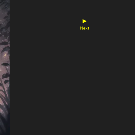
▶
Next