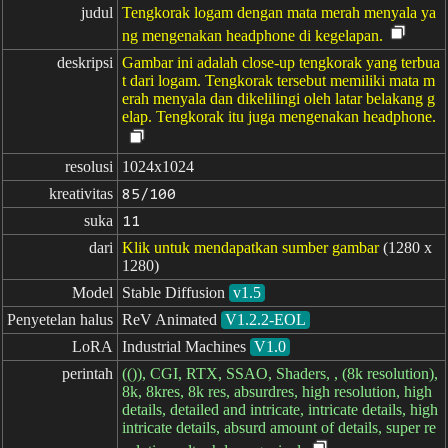
judul
Tengkorak logam dengan mata merah menyala ya
ng mengenakan headphone di kegelapan.
deskripsi
Gambar ini adalah close-up tengkorak yang terbua
t dari logam. Tengkorak tersebut memiliki mata m
erah menyala dan dikelilingi oleh latar belakang g
elap. Tengkorak itu juga mengenakan headphone.
resolusi
1024x1024
kreativitas
85/100
suka
11
dari
Klik untuk mendapatkan sumber gambar
(1280 x
1280)
Model
Stable Diffusion
v1.5
Penyetelan halus
ReV Animated
V1.2.2-EOL
LoRA
Industrial Machines
V1.0
perintah
(()), CGI, RTX, SSAO, Shaders, , (8k resolution),
8k, 8kres, 8k res, absurdres, high resolution, high
details, detailed and intricate, intricate details, high
intricate details, absurd amount of details, super re