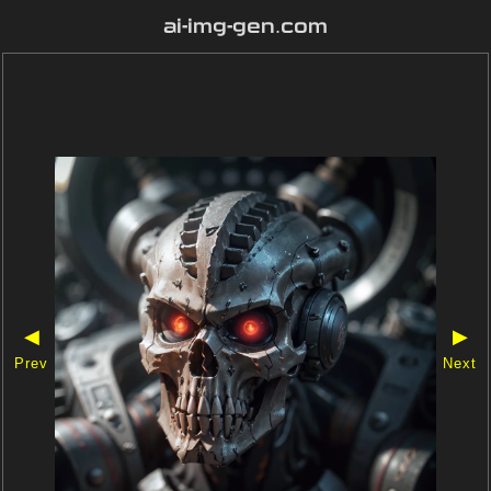
ai-img-gen.com
◀
▶
Prev
Next