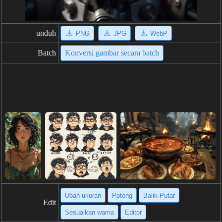
unduh
PNG
JPG
WebP
Batch
Konversi gambar secara batch
Ubah ukuran
Potong
Balik·Putar
Edit
Sesuaikan warna
Editor