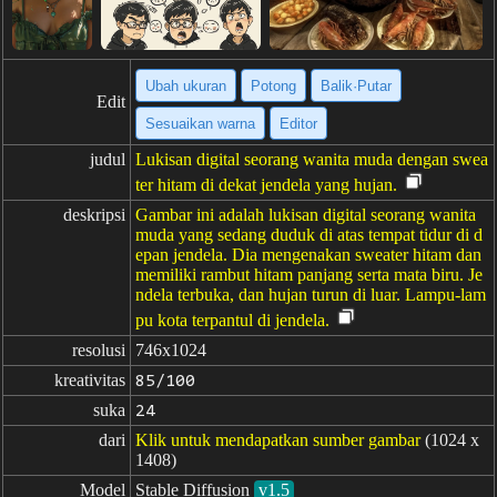
Ubah ukuran
Potong
Balik·Putar
Edit
Sesuaikan warna
Editor
judul
Lukisan digital seorang wanita muda dengan swea
ter hitam di dekat jendela yang hujan.
deskripsi
Gambar ini adalah lukisan digital seorang wanita
muda yang sedang duduk di atas tempat tidur di d
epan jendela. Dia mengenakan sweater hitam dan
memiliki rambut hitam panjang serta mata biru. Je
ndela terbuka, dan hujan turun di luar. Lampu-lam
pu kota terpantul di jendela.
resolusi
746x1024
kreativitas
85/100
suka
24
dari
Klik untuk mendapatkan sumber gambar
(1024 x
1408)
Model
Stable Diffusion
v1.5