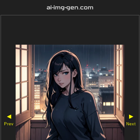
ai-img-gen.com
◀
▶
Prev
Next