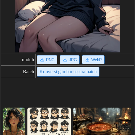
unduh
PNG
JPG
WebP
Batch
Konversi gambar secara batch