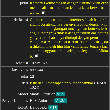
judul
Katedral Gothic megah dengan ukiran-ukiran orna
mental, altar marmer, dan jendela kaca berwarna-
warni.
deskripsi
Gambar ini menampilkan interior sebuah katedral
agung. Arsitekturnya bergaya Gothic, dengan kub
ah bersalib, lengkungan runcing, dan buttress terb
ang. Dindingnya dihiasi dengan ukiran dan patung
yang rumit. Lantainya ditutupi dengan permadani
yang kaya. Altar terbuat dari marmer dan emas, da
n dikelilingi oleh lilin-lilin yang rumit. Jendela kac
a patri menggambarkan adegan-adegan dari Alkita
b.
resolusi
1024x1024
kreativitas
95/100
suka
12
dari
Klik untuk mendapatkan sumber gambar
(1024 x
1024)
Model
Stable Diffusion
v1.5
Penyetelan halus
ReV Animated
V1.2.1
LoRA
BaroqueAI
V1.0