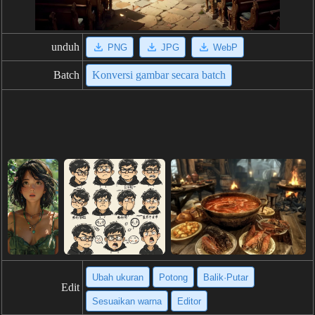
unduh
PNG
JPG
WebP
Batch
Konversi gambar secara batch
Ubah ukuran
Potong
Balik·Putar
Edit
Sesuaikan warna
Editor