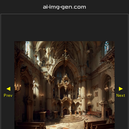
ai-img-gen.com
◀
▶
Prev
Next