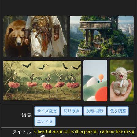
サイズ変更
切り抜き
反転·回転
色を調整
編集
エディタ
Cheerful sushi roll with a playful, cartoon-like desig
タイトル