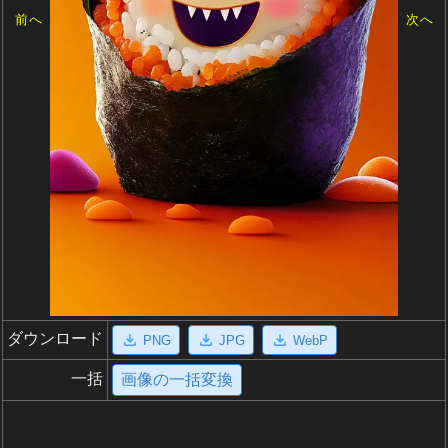
前へ
次へ
ダウンロード
PNG
JPG
WebP
一括
画像の一括変換