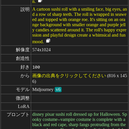
n.
A cartoon sushi roll with a smiling face, big eyes, an
説明
d a row of sharp teeth. The roll is wrapped in seawe
ed and topped with orange roe. It's sitting on an ora
nge background with smaller orange and purple jell
y candies scattered around it. The roll's happy expre
ssion and playful design create a whimsical and fun
mood.
解像度
574x1024
創造性
好き
100
から
画像の出典をクリックしてください
(816 x 145
6)
モデル
Midjourney
v6
微調整
LoRA
disney pixar sushi roll dressed up for Halloween. Sp
プロンプト
ooky costume--vampire costume is complete with a
black and red cape, sharp fangs protruding from the