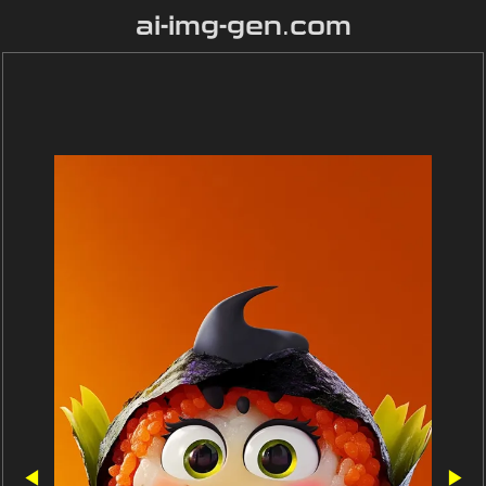
ai-img-gen.com
◀
▶