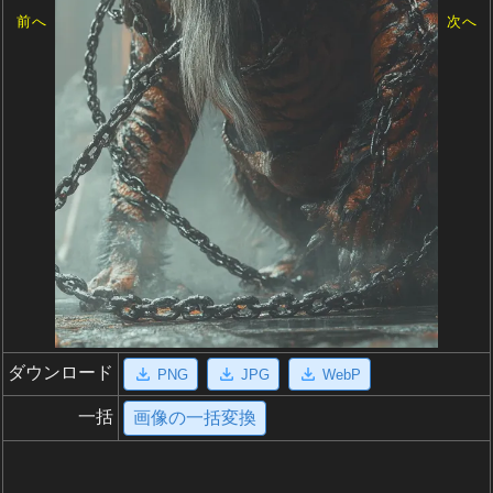
前へ
次へ
ダウンロード
PNG
JPG
WebP
一括
画像の一括変換