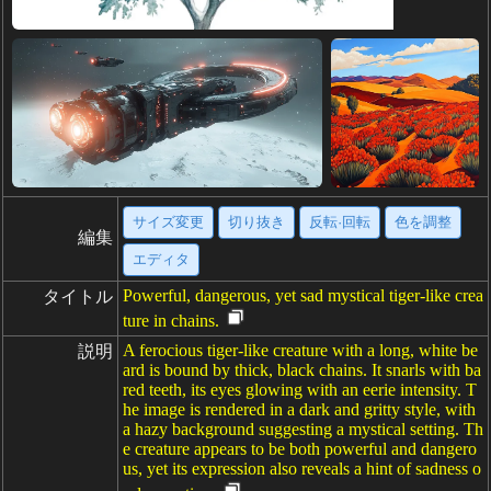
サイズ変更
切り抜き
反転·回転
色を調整
編集
エディタ
Powerful, dangerous, yet sad mystical tiger-like crea
タイトル
ture in chains.
A ferocious tiger-like creature with a long, white be
説明
ard is bound by thick, black chains. It snarls with ba
red teeth, its eyes glowing with an eerie intensity. T
he image is rendered in a dark and gritty style, with
a hazy background suggesting a mystical setting. Th
e creature appears to be both powerful and dangero
us, yet its expression also reveals a hint of sadness o