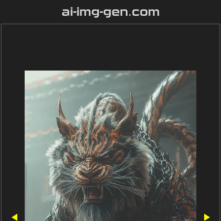
ai-img-gen.com
◀
▶