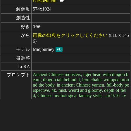
r desperation.
解像度
574x1024
創造性
好き
100
から
画像の出典をクリックしてください
(816 x 145
6)
モデル
Midjourney
v6
微調整
LoRA
Ancient Chinese monsters, tiger head with dragon b
プロンプト
eard, dragon tail behind it, iron chains wrapped arou
nd the body, in ancient Chinese yamen, full-body pe
rspective, 4k, mist, weird and gloomy, depth of fiel
d, Chinese mythological fantasy style, --ar 9:16 --v
6.1
ネガティブ

プロンプト
パラメータ